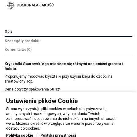
DOSKONAŁA
JAKOŚĆ
Opis
Szczegóły produktu
Komentarze
(0)
Kryształki Swarovski’ego mieniące się różnymi odcieniami granatu i
fioletu.
Proponujemy mocować kryształki przy użyciu kleju do ozdób, na
zmatowiony Top.
Cena dotyczy opakowania 50 szt.
Ustawienia plików Cookie
Strona wykorzystuje pliki cookies w celach statystycznych,
analitycznych i marketingowych, w tym badania Twoich
zainteresowań i dopasowania do nich reklam na innych stronach
www. Możesz określić w przeglądarce warunki przechowywania i
OBSŁUGA KLIENTA
dostępu do cookies.
Polityka cookie
|
Polityka prywatności