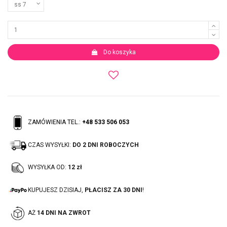
Do koszyka
ZAMÓWIENIA TEL.:
+48 533 506 053
CZAS WYSYŁKI:
DO 2 DNI ROBOCZYCH
WYSYŁKA OD:
12 zł
KUPUJESZ DZISIAJ,
PŁACISZ ZA 30 DNI
!
AŻ
14 DNI NA ZWROT