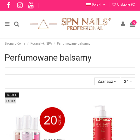
Polski
Ulubione (
0
)
0
Strona główna
Kosmetyki SPA
Perfumowane balsamy
Perfumowane balsamy
Zaznacz
24
-60,00 zł
Pakiet