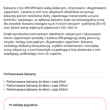
Balsamy z linii SPA SPN Nails wabią kobiecymi, zmysłowymi i długotrwałymi
zapachami. Zawarta w nich moc aktywnych składników utrzymuje
właściwy poziom nawilżenia skóry, zapewniając niesamowite uczucie
komfortu i sprawiając, że aplikacja balsamu staje się niewiarygodną ucztą
dla zmysłów. Balsamy dostępne są w 3 trzech wersjach - podróżnej (50 ml)
oraz dwóch wersji większych pojemności 200 i 500 ml.
Dzięki wysokoskoncentrowanym składnikom odżywczym i luksusowym
nutom zapachowym produkty z kolekcji SPA pielęgnują skórę, pieszczą
zmysły i otulają ciało pięknym, długotrwałym zapachem. Balsamy
zaskakują delikatną konsystencją, szybkim wchłanianiem i niezwykłą
mocą odżywczą, a inne kosmetyki uzupełniające linię doskonale z nimi
współgrają, podkreślając moc ich zapachu.
Perfumowane balsamy
Perfumowane balsamy do dłoni i ciała 50ml
Perfumowane balsamy do dłoni i ciała 200ml
Perfumowane balsamy do dłoni i ciała 500ml
Produkty tygodnia