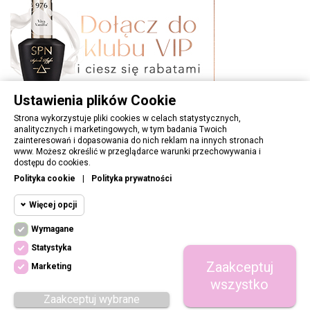
Ustawienia plików Cookie
Strona wykorzystuje pliki cookies w celach statystycznych,
analitycznych i marketingowych, w tym badania Twoich
zainteresowań i dopasowania do nich reklam na innych stronach
www. Możesz określić w przeglądarce warunki przechowywania i
OBSŁUGA KLIENTA
dostępu do cookies.
Polityka cookie
|
Polityka prywatności
PORADNIK
Więcej opcji
INFORMACJE
Wymagane
Cookie funkcjonalne
Wymagane
Statystyka
Wymagane pliki cookie oraz cookie HttpOnly.
DOŁĄCZ DO NAS
Zaakceptuj
Pliki cookie wymagane do przeglądania
Marketing
Cookie
witryny i korzystania z jej podstawowych
wszystko
funkcji. Te pliki cookie są wymagane do
statystyczne
Zaakceptuj wybrane
prawidłowego działania witryny.