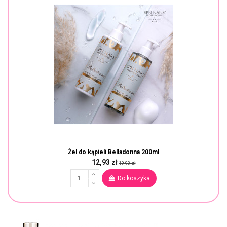
Żel do kąpieli Belladonna 200ml
12,93 zł
19,90 zł
Do koszyka