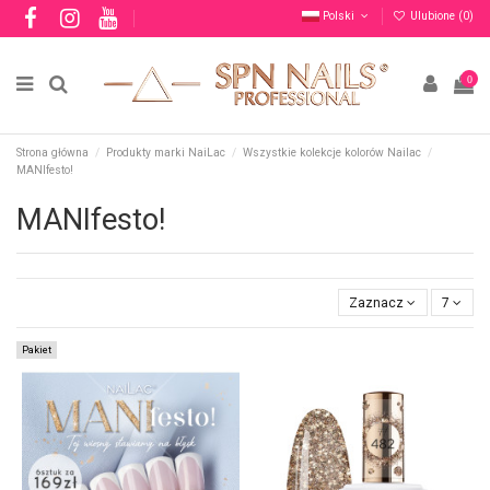
Polski
Ulubione (
0
)
0
Strona główna
Produkty marki NaiLac
Wszystkie kolekcje kolorów Nailac
MANIfesto!
MANIfesto!
Zaznacz
7
Pakiet