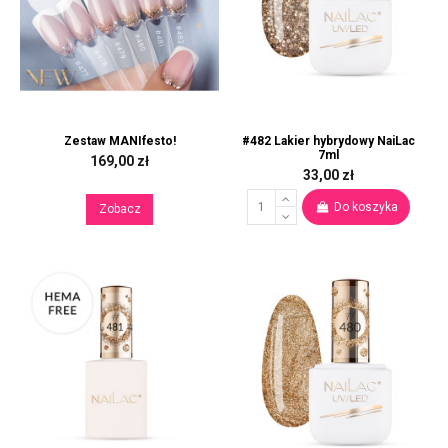
Zestaw MANIfesto!
#482 Lakier hybrydowy NaiLac
7ml
169,00 zł
33,00 zł
Do koszyka
Zobacz