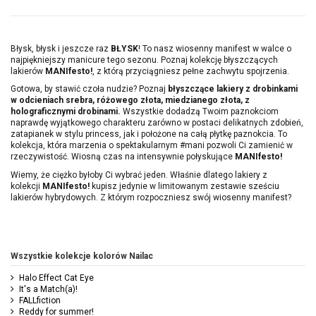
Błysk, błysk i jeszcze raz
BŁYSK
! To nasz wiosenny manifest w walce o
najpiękniejszy manicure tego sezonu. Poznaj kolekcję błyszczących
lakierów
MANIfesto!
, z którą przyciągniesz pełne zachwytu spojrzenia.
Gotowa, by stawić czoła nudzie? Poznaj
błyszczące lakiery z drobinkami
w odcieniach srebra, różowego złota, miedzianego złota, z
holograficznymi drobinami.
Wszystkie dodadzą Twoim paznokciom
naprawdę wyjątkowego charakteru zarówno w postaci delikatnych zdobień,
zatapianek w stylu princess, jak i położone na całą płytkę paznokcia. To
kolekcja, która marzenia o spektakularnym #mani pozwoli Ci zamienić w
rzeczywistość. Wiosną czas na intensywnie połyskujące
MANIfesto!
Wiemy, że ciężko byłoby Ci wybrać jeden. Właśnie dlatego lakiery z
kolekcji
MANIfesto!
kupisz jedynie w limitowanym zestawie sześciu
lakierów hybrydowych. Z którym rozpoczniesz swój wiosenny manifest?
Wszystkie kolekcje kolorów Nailac
Halo Effect Cat Eye
It's a Match(a)!
FALLfiction
Reddy for summer!