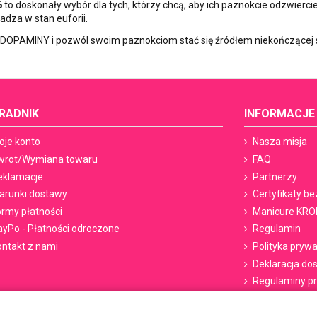
6
to doskonały wybór dla tych, którzy chcą, aby ich paznokcie odzwiercie
dza w stan euforii.
DOPAMINY i pozwól swoim paznokciom stać się źródłem niekończącej si
RADNIK
INFORMACJE
oje konto
Nasza misja
wrot/Wymiana towaru
FAQ
eklamacje
Partnerzy
arunki dostawy
Certyfikaty b
ormy płatności
Manicure KRO
ayPo - Płatności odroczone
Regulamin
ontakt z nami
Polityka pryw
Deklaracja do
Regulaminy p
Regulamin b