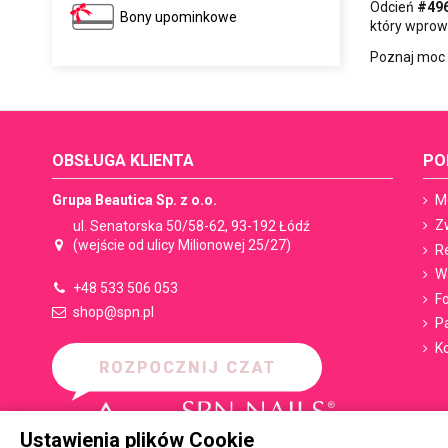
Odcień
#49
Bony upominkowe
który wprowa
Poznaj moc 
OBSŁUGA KLIENTA
PO
Grupa Beautica Sp. z o.o.
M
Z
ul. Senatorska 50/58-62, 93-192 Łódź
(wejście od ulicy Milionowej 25/27)
R
W
+48 533 506 053
F
shop@spn.pl
P
K
Ustawienia plików Cookie