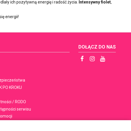
dlały ich pozytywną energię i radość życia.
Intensywny fiolet
,
ę energii!
DOŁĄCZ DO NAS
ezpieczeństwa
K PO KROKU
atności / RODO
stępności serwisu
romocji
onów upominkowych