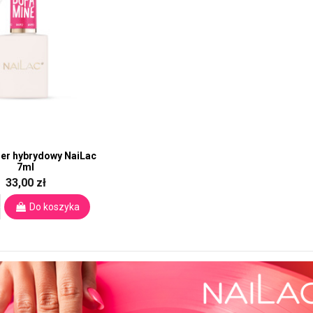
ier hybrydowy NaiLac
7ml
33,00 zł
Do koszyka