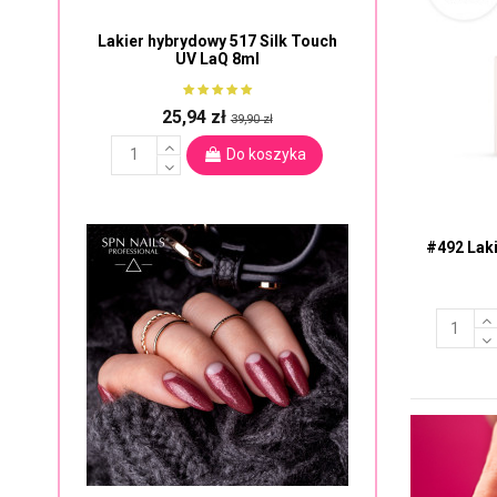
Lakier hybrydowy 517 Silk Touch
UV LaQ 8ml
25,94 zł
39,90 zł
Do koszyka
#492 Lak