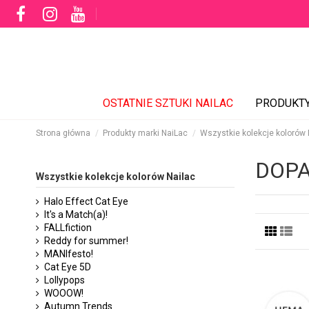
OSTATNIE SZTUKI NAILAC
PRODUKT
Strona główna
Produkty marki NaiLac
Wszystkie kolekcje kolorów 
DOP
Wszystkie kolekcje kolorów Nailac
Halo Effect Cat Eye
It's a Match(a)!
FALLfiction
Reddy for summer!
MANIfesto!
Cat Eye 5D
Lollypops
WOOOW!
Autumn Trends