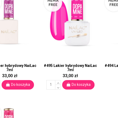
ier hybrydowy NaiLac
#495 Lakier hybrydowy NaiLac
#494 La
7ml
7ml
33,00 zł
33,00 zł
Do koszyka
Do koszyka