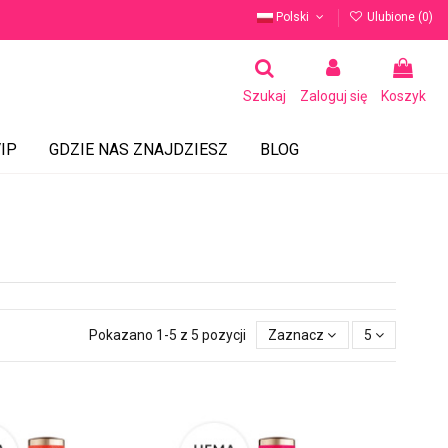
Polski
Ulubione (
0
)
Szukaj
Zaloguj się
Koszyk
IP
GDZIE NAS ZNAJDZIESZ
BLOG
Pokazano 1-5 z 5 pozycji
Zaznacz
5