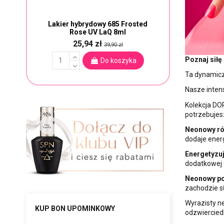
Lakier hybrydowy 685 Frosted
Rose UV LaQ 8ml
25,94 zł
39,90 zł
Poznaj sił
Do koszyka
Ta dynamicz
Nasze inten
Kolekcja DOP
potrzebujesz
Neonowy ró
dodaje energ
Energetyzuj
dodatkowej 
Neonowy p
zachodzie s
Wyrazisty 
KUP BON UPOMINKOWY
odzwierciedl