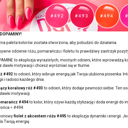
ę DOPAMINY!
na paleta kolorów została stworzona, aby pobudzić do działania.
sywne odcienie różu, pomarańczu i fioletu to prawdziwy zastrzyk pozyt
AMINE to eksplozja wyrazistych, mocnych odcieni, które wprowadzą kolor
 dawki motywacji i chcesz wyróżniać się w tłumie.
ż #492
to odcień, który wibruje energią jak Twoja ulubiona piosenka. In
ii i radości każdego dnia.
ący koralowy róż #493
to odcień, który dodaje pewności siebie. Ten so
dawki motywacji.
omarańcz #494
to kolor, który ożywi każdą stylizację i doda energii 
łońca = #494.
neonowy
fiolet z akcentem różu #495
to eksplozja dynamiki i energii. Je
a Twoją energię.