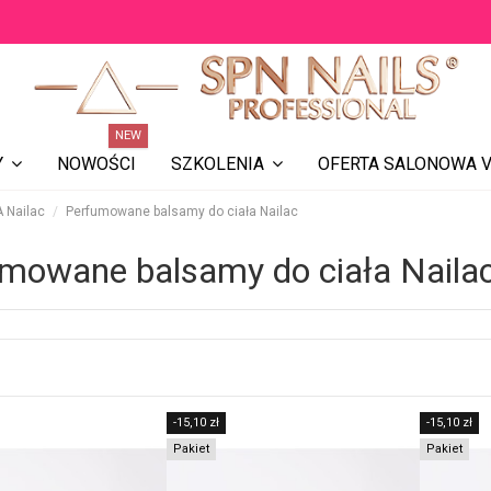
NEW
NOWOŚCI
OFERTA SALONOWA V
Y
SZKOLENIA
 Nailac
Perfumowane balsamy do ciała Nailac
mowane balsamy do ciała Naila
-15,10 zł
-15,10 zł
Pakiet
Pakiet