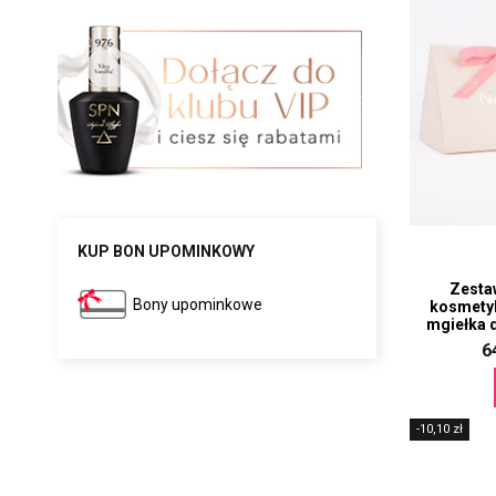
KUP BON UPOMINKOWY
Zesta
Bony upominkowe
kosmetyk
mgiełka d
6
-10,10 zł