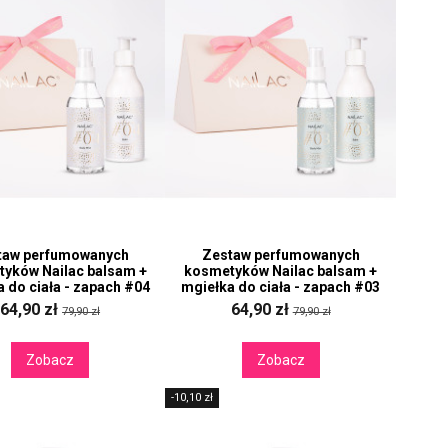
taw perfumowanych
Zestaw perfumowanych
yków Nailac balsam +
kosmetyków Nailac balsam +
 do ciała - zapach #04
mgiełka do ciała - zapach #03
64,90 zł
64,90 zł
79,90 zł
79,90 zł
Zobacz
Zobacz
-10,10 zł