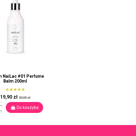
m NaiLac #01 Perfume
Balm 200ml
19,90 zł
30,00 zł
Do koszyka