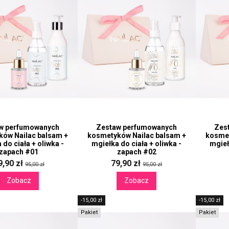
w perfumowanych
Zestaw perfumowanych
Zes
ów Nailac balsam +
kosmetyków Nailac balsam +
kosmet
 do ciała + oliwka -
mgiełka do ciała + oliwka -
mgieł
zapach #01
zapach #02
9,90 zł
79,90 zł
95,00 zł
95,00 zł
Zobacz
Zobacz
-15,00 zł
-15,00 zł
Pakiet
Pakiet