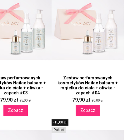
taw perfumowanych
Zestaw perfumowanych
yków Nailac balsam +
kosmetyków Nailac balsam +
ka do ciała + oliwka -
mgiełka do ciała + oliwka -
zapach #03
zapach #04
79,90 zł
79,90 zł
95,00 zł
95,00 zł
Zobacz
Zobacz
-15,00 zł
Pakiet