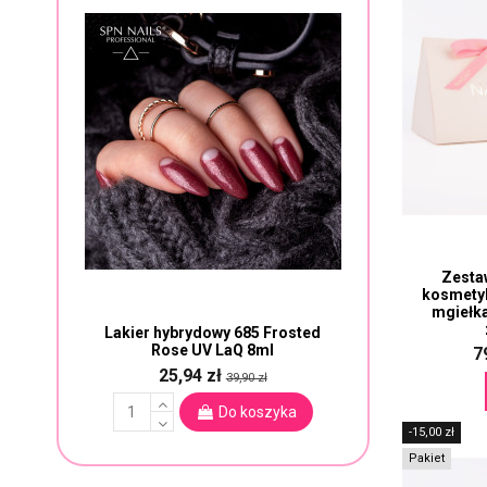
Zesta
kosmetyk
mgiełka
Lakier hybrydowy 685 Frosted
Rose UV LaQ 8ml
7
25,94 zł
39,90 zł
Do koszyka
-15,00 zł
Pakiet