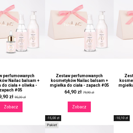
w perfumowanych
Zestaw perfumowanych
Zes
ów Nailac balsam +
kosmetyków Nailac balsam +
kosmet
 do ciała + oliwka -
mgiełka do ciała - zapach #05
mgiełka
zapach #05
64,90 zł
79,90 zł
9,90 zł
95,00 zł
Zobacz
Zobacz
-15,00 zł
-10,10 zł
Pakiet