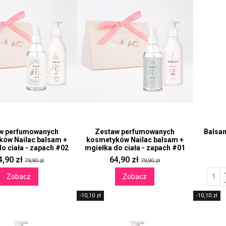
w perfumowanych
Zestaw perfumowanych
Balsa
ów Nailac balsam +
kosmetyków Nailac balsam +
o ciała - zapach #02
mgiełka do ciała - zapach #01
4,90 zł
64,90 zł
79,90 zł
79,90 zł
Zobacz
Zobacz
-10,10 zł
-10,10 zł