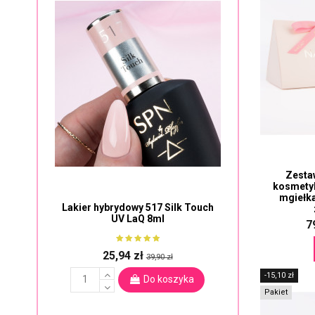
Zesta
kosmetyk
mgiełka
Lakier hybrydowy 517 Silk Touch
UV LaQ 8ml
7
25,94 zł
39,90 zł
-15,10 zł
Do koszyka
Pakiet