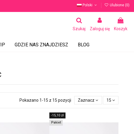
Polski
Ulubione (
0
)
Szukaj
Zaloguj się
Koszyk
IP
GDZIE NAS ZNAJDZIESZ
BLOG
c
Pokazano 1-15 z 15 pozycji
Zaznacz
15
-15,10 zł
Pakiet