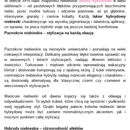
W ofercie SPN Nails znajdziesz niebieskie
lakiery hybrydowe
w wielu
odsłonach – od pastelowych błękitów przypominających bezchmurne
niebo, przez modne turkusy i odcienie jeansowe, aż po głębokie,
intensywne granaty i ciemne kobalty. Każdy
lakier hybrydowy
niebieski
charakteryzuje się wysoką pigmentacją i łatwością aplikacji,
co sprawia, że praca stylistki staje się jeszcze bardziej komfortowa.
Paznokcie niebieskie – stylizacja na każdą okazję
Paznokcie niebieskie są niezwykle uniwersalne i pozwalają na wiele
ciekawych interpretacji. Delikatny pastelowy błękit świetnie sprawdzi się
w wiosennych i letnich stylizacjach, nadając dłoniom lekkości i
świeżości. Turkusowe i miętowe odcienie wprowadzają wakacyjny
klimat i doskonale komponują się z opaloną skórą. Z kolei intensywne,
ciemniejsze niebieskie hybrydy nadają manicure elegancji i charakteru –
są doskonałą alternatywą dla klasycznej czerni czy czerwieni w
wieczorowych stylizacjach.
Manicure niebieski od dawna kojarzy się także z odwagą i
indywidualizmem. To wybór kobiet, które chcą się wyróżnić i podkreślić
swój wyjątkowy styl. Dzięki bogatej palecie kolorów niebieski lakier
hybrydowy może być zarówno minimalistycznym akcentem, jak i
mocnym punktem całej stylizacji.
Hybrydy niebieskie – różnorodność efektów