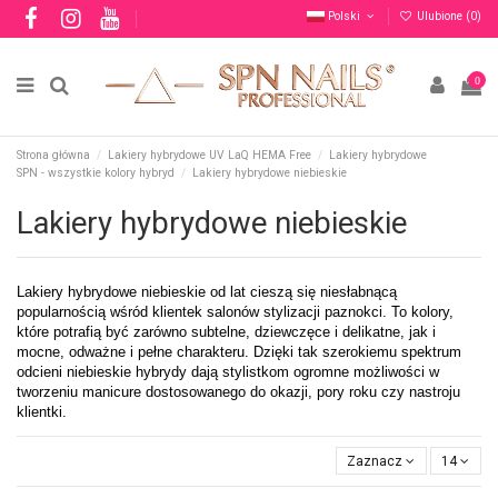
Polski
Ulubione (
0
)
0
Strona główna
Lakiery hybrydowe UV LaQ HEMA Free
Lakiery hybrydowe
SPN - wszystkie kolory hybryd
Lakiery hybrydowe niebieskie
Lakiery hybrydowe niebieskie
Lakiery hybrydowe niebieskie od lat cieszą się niesłabnącą
popularnością wśród klientek salonów stylizacji paznokci. To kolory,
które potrafią być zarówno subtelne, dziewczęce i delikatne, jak i
mocne, odważne i pełne charakteru. Dzięki tak szerokiemu spektrum
odcieni niebieskie hybrydy dają stylistkom ogromne możliwości w
tworzeniu manicure dostosowanego do okazji, pory roku czy nastroju
klientki.
Zaznacz
14