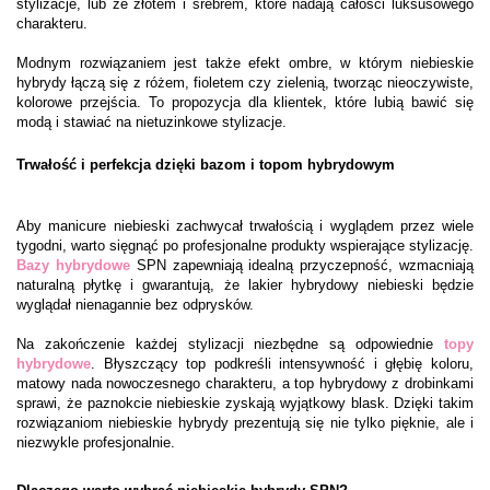
stylizacje, lub ze złotem i srebrem, które nadają całości luksusowego
charakteru.
Modnym rozwiązaniem jest także efekt ombre, w którym niebieskie
hybrydy łączą się z różem, fioletem czy zielenią, tworząc nieoczywiste,
kolorowe przejścia. To propozycja dla klientek, które lubią bawić się
modą i stawiać na nietuzinkowe stylizacje.
Trwałość i perfekcja dzięki bazom i topom hybrydowym
Aby manicure niebieski zachwycał trwałością i wyglądem przez wiele
tygodni, warto sięgnąć po profesjonalne produkty wspierające stylizację.
Bazy hybrydowe
SPN zapewniają idealną przyczepność, wzmacniają
naturalną płytkę i gwarantują, że lakier hybrydowy niebieski będzie
wyglądał nienagannie bez odprysków.
Na zakończenie każdej stylizacji niezbędne są odpowiednie
topy
hybrydowe
. Błyszczący top podkreśli intensywność i głębię koloru,
matowy nada nowoczesnego charakteru, a top hybrydowy z drobinkami
sprawi, że paznokcie niebieskie zyskają wyjątkowy blask. Dzięki takim
rozwiązaniom niebieskie hybrydy prezentują się nie tylko pięknie, ale i
niezwykle profesjonalnie.