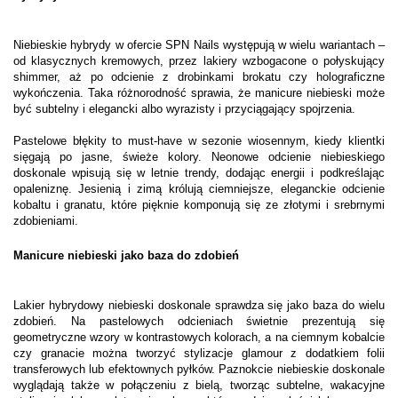
Niebieskie hybrydy w ofercie SPN Nails występują w wielu wariantach –
od klasycznych kremowych, przez lakiery wzbogacone o połyskujący
shimmer, aż po odcienie z drobinkami brokatu czy holograficzne
wykończenia. Taka różnorodność sprawia, że manicure niebieski może
być subtelny i elegancki albo wyrazisty i przyciągający spojrzenia.
Pastelowe błękity to must-have w sezonie wiosennym, kiedy klientki
sięgają po jasne, świeże kolory. Neonowe odcienie niebieskiego
doskonale wpisują się w letnie trendy, dodając energii i podkreślając
opaleniznę. Jesienią i zimą królują ciemniejsze, eleganckie odcienie
kobaltu i granatu, które pięknie komponują się ze złotymi i srebrnymi
zdobieniami.
Manicure niebieski jako baza do zdobień
Lakier hybrydowy niebieski doskonale sprawdza się jako baza do wielu
zdobień. Na pastelowych odcieniach świetnie prezentują się
geometryczne wzory w kontrastowych kolorach, a na ciemnym kobalcie
czy granacie można tworzyć stylizacje glamour z dodatkiem folii
transferowych lub efektownych pyłków. Paznokcie niebieskie doskonale
wyglądają także w połączeniu z bielą, tworząc subtelne, wakacyjne