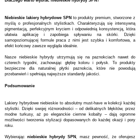
Dlaczego warto wybrać niebieskie hybrydy SPN?
Niebieskie lakiery hybrydowe SPN
to produkty premium, stworzone z
myślą o profesjonalnych stylistkach. Charakteryzują się intensywną
pigmentacją, perfekcyjnym kryciem i odpowiednią konsystencją, która
ułatwia aplikację i zapobiega spływaniu na skórki. Dzięki
samopoziomującej formule praca z nimi jest szybka i komfortowa, a
efekt końcowy zawsze wygląda idealnie.
Nasze niebieskie hybrydy utrzymują się na paznokciach nawet do
czterech tygodni, zachowując głębię koloru i połysk. To produkty
bezpieczne dla naturalnej płytki paznokcia, które nie powodują
przebarwień i spełniają najwyższe standardy jakości.
Podsumowanie
Lakiery hybrydowe niebieskie to absolutny must-have w kolekcji każdej
stylistki. Dzięki swojej różnorodności – od delikatnych błękitów, przez
modne turkusy, aż po eleganckie ciemne kobalty – dają ogromne
możliwości tworzenia stylizacji dopasowanych do każdej okazji i pory
roku.
Wybierając
niebieskie hybrydy SPN
, masz pewność, że oferujesz