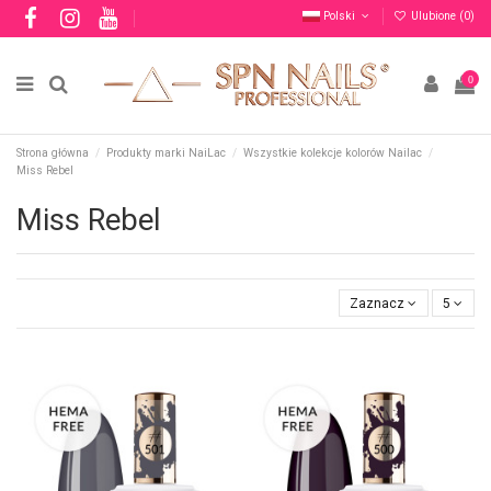
Polski
Ulubione (
0
)
0
Strona główna
Produkty marki NaiLac
Wszystkie kolekcje kolorów Nailac
Miss Rebel
Miss Rebel
Zaznacz
5