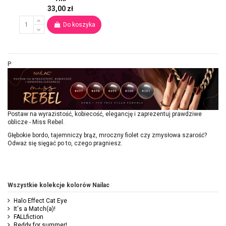
33,00 zł
Do koszyka
P
Postaw na wyrazistość, kobiecość, elegancję i zaprezentuj prawdziwe
oblicze - Miss Rebel.
Głębokie bordo, tajemniczy brąz, mroczny fiolet czy zmysłowa szarość?
Odważ się sięgać po to, czego pragniesz.
Wszystkie kolekcje kolorów Nailac
Halo Effect Cat Eye
It's a Match(a)!
FALLfiction
Reddy for summer!