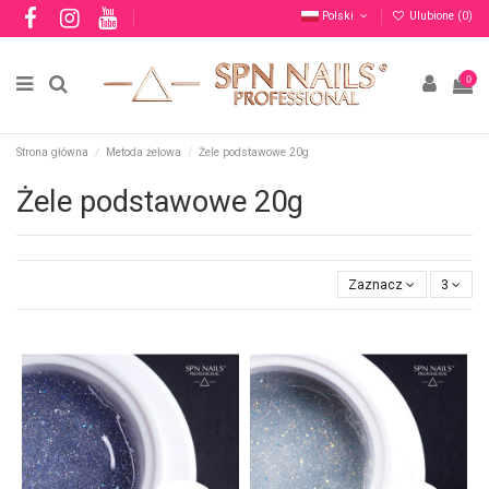
Polski
Ulubione (
0
)
0
Strona główna
Metoda żelowa
Żele podstawowe 20g
Żele podstawowe 20g
Zaznacz
3