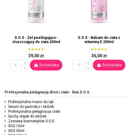
S.O.S - Żel peelingująco-
S.O.S - Balsam do ciała z
złuszczający do ciała 200ml
witaminą E 200ml
39,00 zł
36,00 zł
Do koszyka
Do koszyka
Profesjonalna pielęgnacja dłoni i ciała - linia S.O.S.
Profesjonalne maści do rąk
Serum do paznokci i skórek
Profesjonalna pielęgnacja ciała
Suchy olejek do skórek
Zestawy kosmetyków S.O.S.
SOS 15ml
SOS 30ml