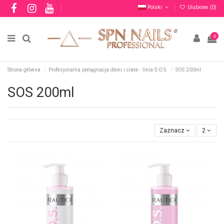
Polski
Ulubione (
0
)
0
Strona główna
Profesjonalna pielęgnacja dłoni i ciała - linia S.O.S.
SOS 200ml
SOS 200ml
Zaznacz
2