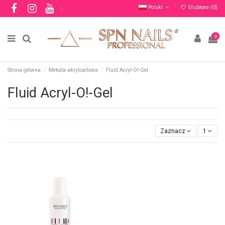
Polski
Ulubione (
0
)
0
Strona główna
Metoda akrylożelowa
Fluid Acryl-O!-Gel
Fluid Acryl-O!-Gel
Zaznacz
1