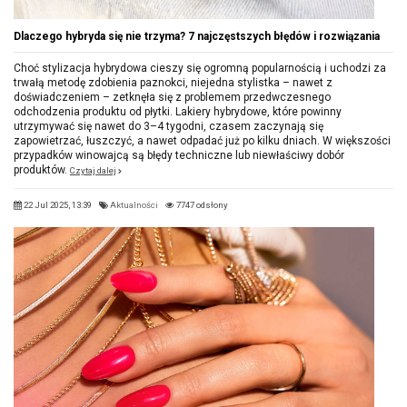
Dlaczego hybryda się nie trzyma? 7 najczęstszych błędów i rozwiązania
Choć stylizacja hybrydowa cieszy się ogromną popularnością i uchodzi za
trwałą metodę zdobienia paznokci, niejedna stylistka – nawet z
doświadczeniem – zetknęła się z problemem przedwczesnego
odchodzenia produktu od płytki. Lakiery hybrydowe, które powinny
utrzymywać się nawet do 3–4 tygodni, czasem zaczynają się
zapowietrzać, łuszczyć, a nawet odpadać już po kilku dniach. W większości
przypadków winowajcą są błędy techniczne lub niewłaściwy dobór
produktów.
Czytaj dalej
22 Jul 2025, 13:39
Aktualności
7747 odsłony