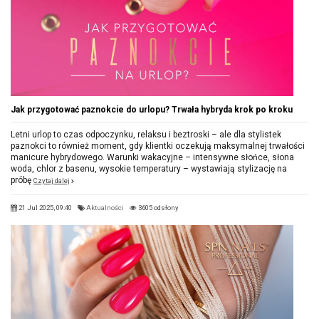
Jak przygotować paznokcie do urlopu? Trwała hybryda krok po kroku
Letni urlop to czas odpoczynku, relaksu i beztroski – ale dla stylistek
paznokci to również moment, gdy klientki oczekują maksymalnej trwałości
manicure hybrydowego. Warunki wakacyjne – intensywne słońce, słona
woda, chlor z basenu, wysokie temperatury – wystawiają stylizację na
próbę
Czytaj dalej
21 Jul 2025, 09:40
Aktualności
3605 odsłony