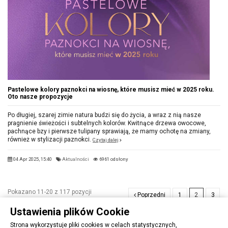
Pastelowe kolory paznokci na wiosnę, które musisz mieć w 2025 roku.
Oto nasze propozycje
Po długiej, szarej zimie natura budzi się do życia, a wraz z nią nasze
pragnienie świeżości i subtelnych kolorów. Kwitnące drzewa owocowe,
pachnące bzy i pierwsze tulipany sprawiają, że mamy ochotę na zmiany,
również w stylizacji paznokci.
Czytaj dalej
04 Apr 2025, 15:40
Aktualności
6961 odsłony
Pokazano 11-20 z 117 pozycji
Poprzedni
1
2
3
…
12
Następny
Ustawienia plików Cookie
Strona wykorzystuje pliki cookies w celach statystycznych,