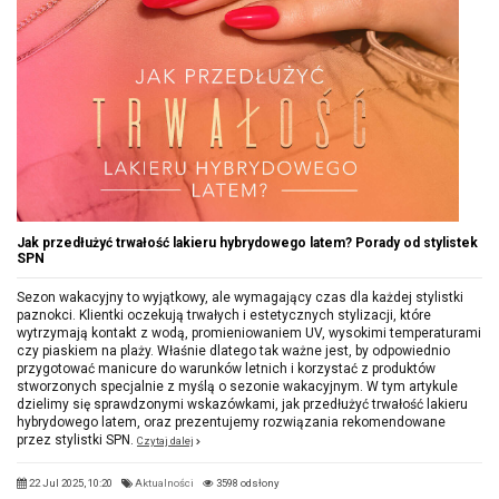
Jak przedłużyć trwałość lakieru hybrydowego latem? Porady od stylistek
SPN
Sezon wakacyjny to wyjątkowy, ale wymagający czas dla każdej stylistki
paznokci. Klientki oczekują trwałych i estetycznych stylizacji, które
wytrzymają kontakt z wodą, promieniowaniem UV, wysokimi temperaturami
czy piaskiem na plaży. Właśnie dlatego tak ważne jest, by odpowiednio
przygotować manicure do warunków letnich i korzystać z produktów
stworzonych specjalnie z myślą o sezonie wakacyjnym. W tym artykule
dzielimy się sprawdzonymi wskazówkami, jak przedłużyć trwałość lakieru
hybrydowego latem, oraz prezentujemy rozwiązania rekomendowane
przez stylistki SPN.
Czytaj dalej
22 Jul 2025, 10:20
Aktualności
3598 odsłony