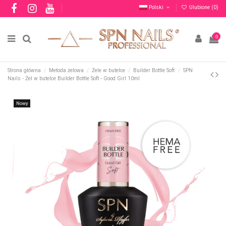
Polski
Ulubione (
0
)
0
Strona główna
Metoda żelowa
Żele w butelce
Builder Bottle Soft
SPN
Nails - Żel w butelce Builder Bottle Soft - Good Girl 10ml
Nowy