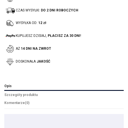
CZAS WYSYŁKI:
DO 2 DNI ROBOCZYCH
WYSYŁKA OD:
12 zł
KUPUJESZ DZISIAJ,
PŁACISZ ZA 30 DNI
!
AŻ
14 DNI NA ZWROT
DOSKONAŁA
JAKOŚĆ
Opis
Szczegóły produktu
Komentarze
(0)