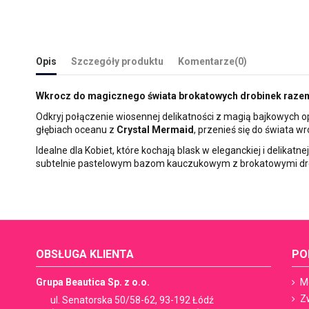
Opis
Szczegóły produktu
Komentarze
(0)
Wkrocz do magicznego świata brokatowych drobinek razem
Odkryj połączenie wiosennej delikatności z magią bajkowych o
głębiach oceanu z
Crystal Mermaid
, przenieś się do świata w
Idealne dla Kobiet, które kochają blask w eleganckiej i delikatn
subtelnie pastelowym bazom kauczukowym z brokatowymi dr
OBSŁUGA KLIENTA
PO
Grupa Beautica Sp. z o.o.
M
Z
ul. Senatorska 50/58-62, 93-192 Łódź