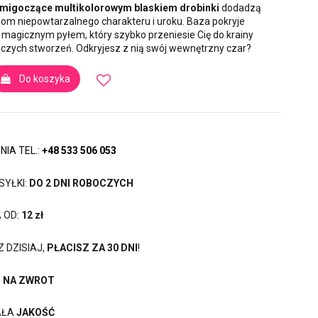
migoczące multikolorowym blaskiem drobinki
dodadzą
m niepowtarzalnego charakteru i uroku. Baza pokryje
ę magicznym pyłem, który szybko przeniesie Cię do krainy
iczych stworzeń. Odkryjesz z nią swój wewnętrzny czar?
Do koszyka
IA TEL.:
+48 533 506 053
SYŁKI:
DO 2 DNI ROBOCZYCH
 OD:
12 zł
 DZISIAJ,
PŁACISZ ZA 30 DNI
!
I NA ZWROT
AŁA
JAKOŚĆ