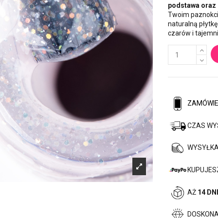
podstawa oraz 
Twoim paznokcio
naturalną płytk
czarów i tajemn
ZAMÓWIEN
CZAS WY
WYSYŁKA
KUPUJESZ
AŻ
14 DN
DOSKON