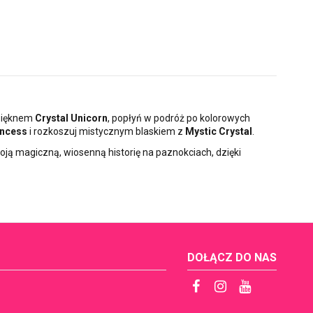
 pięknem
Crystal Unicorn
, popłyń w podróż po kolorowych
incess
i rozkoszuj mistycznym blaskiem z
Mystic Crystal
.
woją magiczną, wiosenną historię na paznokciach, dzięki
DOŁĄCZ DO NAS