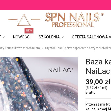
NEW
NOWOŚCI
OFERTA SALONOWA V
Y
SZKOLENIA
azy kauczukowe z drobinkami
Crystal Base - półtransparentne bazy z drobinka
Baza k
NaiLac
39,00 zł
(5,57 zł / 1ml)
Brutto
Przenieś mistyc
kauczukowej My