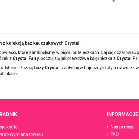
 z kolekcją baz kauczukowych Crystal!
powieści, które zamknęliśmy w pięciu buteleczkach. Daj się oczarować
różek z
Crystal Fairy
, poczuj się jak prawdziwa księżniczka z
Crystal Pr
ej odsłonie. Poznaj
bazy Crystal
, zabłyśnij w bajecznym stylu i stwórz s
obinkami.
RADNIK
INFORMACJE
oje konto
Nasza misja
wrot/Wymiana towaru
FAQ