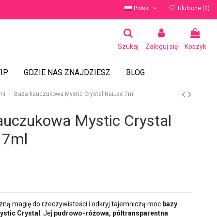
Polski
Ulubione (
0
)
Szukaj
Zaloguj się
Koszyk
IP
GDZIE NAS ZNAJDZIESZ
BLOG
mi
Baza kauczukowa Mystic Crystal NaiLac 7ml
auczukowa Mystic Crystal
 7ml
zną magię do rzeczywistości i odkryj tajemniczą moc
bazy
stic Crystal
. Jej
pudrowo-różowa, półtransparentna