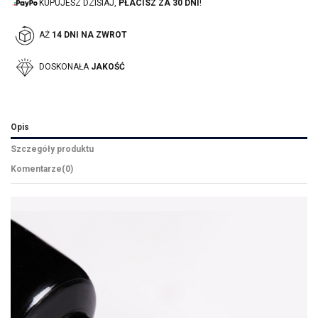
KUPUJESZ DZISIAJ,
PŁACISZ ZA 30 DNI
!
AŻ
14 DNI NA ZWROT
DOSKONAŁA
JAKOŚĆ
Opis
Szczegóły produktu
Komentarze
(0)