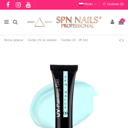
Polski
Ulubione (
0
)
0
Strona główna
Farbki UV do zdobień
Farbka UV - 09 5ml