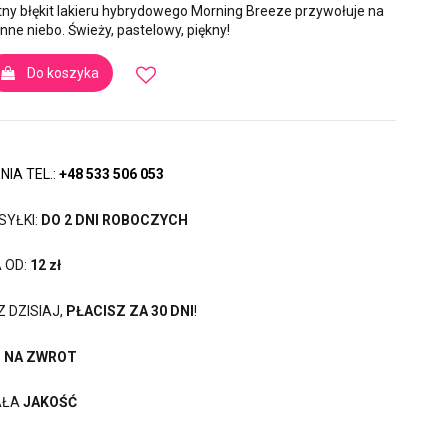
atny błękit lakieru hybrydowego Morning Breeze przywołuje na
anne niebo. Świeży, pastelowy, piękny!
Do koszyka
IA TEL.:
+48 533 506 053
SYŁKI:
DO 2 DNI ROBOCZYCH
 OD:
12 zł
 DZISIAJ,
PŁACISZ ZA 30 DNI
!
I NA ZWROT
AŁA
JAKOŚĆ