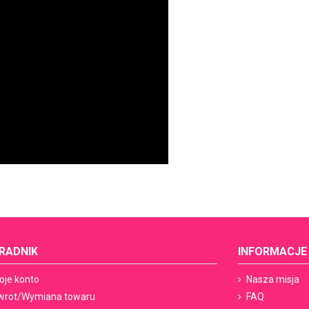
RADNIK
INFORMACJE
oje konto
Nasza misja
wrot/Wymiana towaru
FAQ