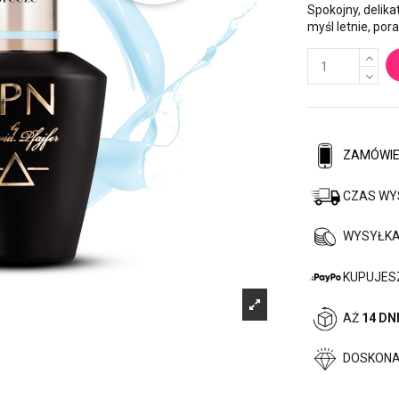
Spokojny, delik
myśl letnie, por
ZAMÓWIEN
CZAS WY
WYSYŁKA
KUPUJESZ
AŻ
14 DN
DOSKON