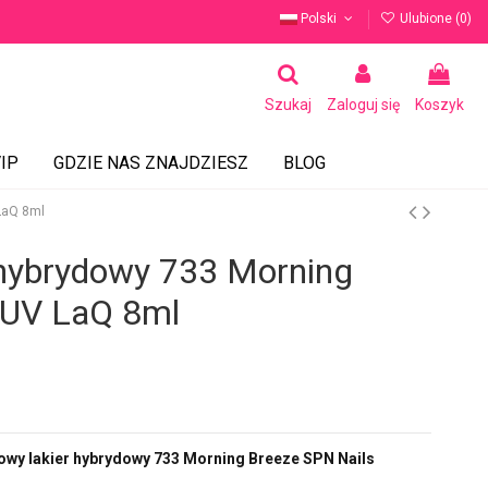
Polski
Ulubione (
0
)
Szukaj
Zaloguj się
Koszyk
IP
GDZIE NAS ZNAJDZIESZ
BLOG
LaQ 8ml
 hybrydowy 733 Morning
 UV LaQ 8ml
lowy lakier hybrydowy 733 Morning Breeze SPN Nails