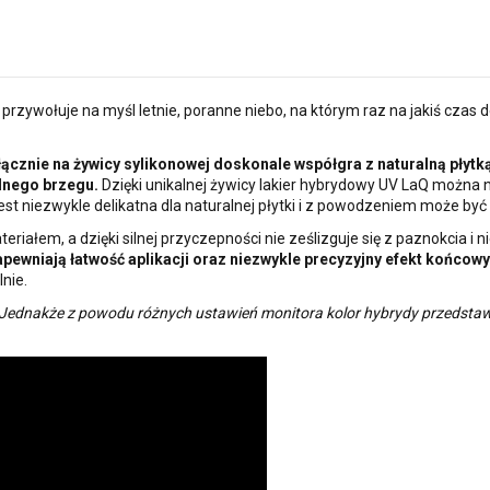
przywołuje na myśl letnie, poranne niebo, na którym raz na jakiś czas 
ącznie na żywicy sylikonowej doskonale współgra z naturalną płytk
olnego brzegu.
Dzięki unikalnej żywicy lakier hybrydowy UV LaQ można 
jest niezwykle delikatna dla naturalnej płytki i z powodzeniem może b
riałem, a dzięki silnej przyczepności nie ześlizguje się z paznokcia i 
pewniają łatwość aplikacji oraz niezwykle precyzyjny efekt końcowy
nie.
 Jednakże z powodu różnych ustawień monitora kolor hybrydy przedstawi