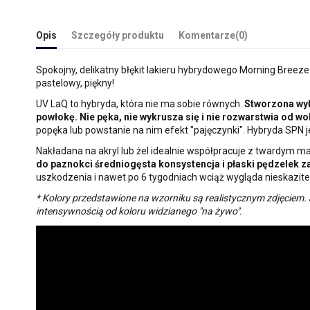
Opis
Szczegóły produktu
Komentarze
(0)
Spokojny, delikatny błękit lakieru hybrydowego Morning Breeze 
pastelowy, piękny!
UV LaQ to hybryda, która nie ma sobie równych.
Stworzona wył
powłokę. Nie pęka, nie wykrusza się i nie rozwarstwia od w
popęka lub powstanie na nim efekt "pajęczynki". Hybryda SPN 
Nakładana na akryl lub żel idealnie współpracuje z twardym mate
do paznokci średniogęsta konsystencja i płaski pędzelek za
uszkodzenia i nawet po 6 tygodniach wciąż wygląda nieskazitel
* Kolory przedstawione na wzorniku są realistycznym zdjęciem.
intensywnością od koloru widzianego "na żywo".