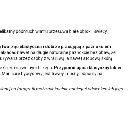
delikatny podmuch wiatru przesuwa białe obłoki. Świeży,
ą tworząc elastyczną i dobrze pracującą z paznokciem
nakładać nawet na długie naturalne paznokcie bez obaw, że
yć używana przez osoby z wrażliwą, a nawet atopową skórą.
nie ściera na wolnym brzegu.
Przypominająca klasyczny lakier
.
Manicure hybrydowy jest trwały, mocny, odporny na
onej na fotografii może minimalnie odbiegać odcieniem lub jego