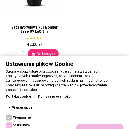
Baza hybrydowa 701 Bonder
Base UV LaQ 8ml
42,00 zł
Do koszyka
Ustawienia plików Cookie
Strona wykorzystuje pliki cookies w celach statystycznych,
analitycznych i marketingowych, w tym badania Twoich
zainteresowań i dopasowania do nich reklam na innych stronach
www. Możesz określić w przeglądarce warunki przechowywania i
OBSŁUGA KLIENTA
dostępu do cookies.
Polityka cookie
|
Polityka prywatności
PORADNIK
Więcej opcji
INFORMACJE
Wymagane
Cookie funkcjonalne
Wymagane
Statystyka
Wymagane pliki cookie oraz cookie HttpOnly.
DOŁĄCZ DO NAS