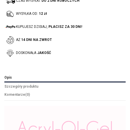
CZAS WYSYŁKI:
DO 2 DNI ROBOCZYCH
WYSYŁKA OD:
12 zł
KUPUJESZ DZISIAJ,
PŁACISZ ZA 30 DNI
!
AŻ
14 DNI NA ZWROT
DOSKONAŁA
JAKOŚĆ
Opis
Szczegóły produktu
Komentarze
(0)