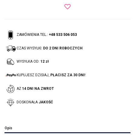
ZAMÓWIENIA TEL.:
+48 533 506 053
CZAS WYSYŁKI:
DO 2 DNI ROBOCZYCH
WYSYŁKA OD:
12 zł
KUPUJESZ DZISIAJ,
PŁACISZ ZA 30 DNI
!
AŻ
14 DNI NA ZWROT
DOSKONAŁA
JAKOŚĆ
Opis