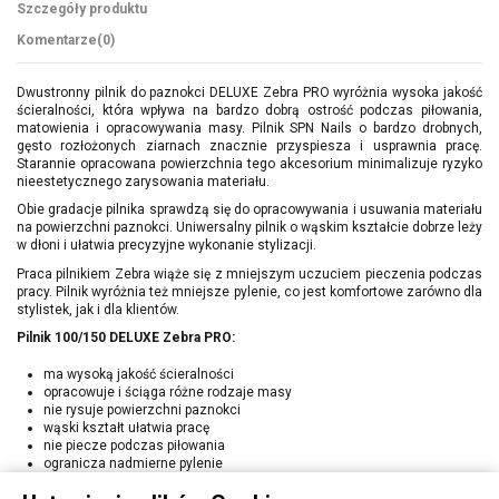
Szczegóły produktu
Komentarze
(0)
Dwustronny pilnik do paznokci DELUXE Zebra PRO wyróżnia wysoka jakość
ścieralności, która wpływa na bardzo dobrą ostrość podczas piłowania,
matowienia i opracowywania masy. Pilnik SPN Nails o bardzo drobnych,
gęsto rozłożonych ziarnach znacznie przyspiesza i usprawnia pracę.
Starannie opracowana powierzchnia tego akcesorium minimalizuje ryzyko
nieestetycznego zarysowania materiału.
Obie gradacje pilnika sprawdzą się do opracowywania i usuwania materiału
na powierzchni paznokci. Uniwersalny pilnik o wąskim kształcie dobrze leży
w dłoni i ułatwia precyzyjne wykonanie stylizacji.
Praca pilnikiem Zebra wiąże się z mniejszym uczuciem pieczenia podczas
pracy. Pilnik wyróżnia też mniejsze pylenie, co jest komfortowe zarówno dla
stylistek, jak i dla klientów.
Pilnik 100/150 DELUXE Zebra PRO:
ma wysoką jakość ścieralności
opracowuje i ściąga różne rodzaje masy
nie rysuje powierzchni paznokci
wąski kształt ułatwia pracę
nie piecze podczas piłowania
ogranicza nadmierne pylenie