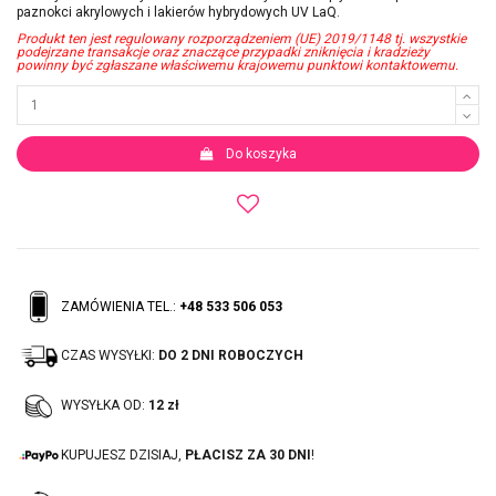
paznokci akrylowych i lakierów hybrydowych UV LaQ.
Produkt ten jest regulowany rozporządzeniem (UE) 2019/1148 tj. wszystkie
podejrzane transakcje oraz znaczące przypadki zniknięcia i kradzieży
powinny być zgłaszane właściwemu krajowemu punktowi kontaktowemu.
Do koszyka
ZAMÓWIENIA TEL.:
+48 533 506 053
CZAS WYSYŁKI:
DO 2 DNI ROBOCZYCH
WYSYŁKA OD:
12 zł
KUPUJESZ DZISIAJ,
PŁACISZ ZA 30 DNI
!