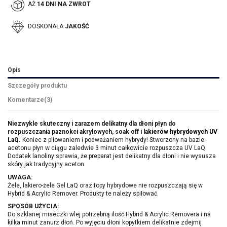
AŻ
14 DNI NA ZWROT
DOSKONAŁA
JAKOŚĆ
Opis
Szczegóły produktu
Komentarze
(3)
Niezwykle skuteczny i zarazem delikatny dla dłoni płyn do
rozpuszczania paznokci akrylowych, soak off i
lakierów hybrydowych UV
LaQ.
Koniec z piłowaniem i podważaniem hybrydy! Stworzony na bazie
acetonu płyn w ciągu zaledwie 3 minut całkowicie rozpuszcza UV LaQ.
Dodatek lanoliny sprawia, że preparat jest delikatny dla dłoni i nie wysusza
skóry jak tradycyjny aceton.
UWAGA:
Żele, lakiero-żele Gel LaQ oraz topy hybrydowe nie rozpuszczają się w
Hybrid & Acrylic Remover. Produkty te należy spiłować.
SPOSÓB UŻYCIA:
Do szklanej miseczki wlej potrzebną ilość Hybrid & Acrylic Removera i na
kilka minut zanurz dłoń. Po wyjęciu dłoni kopytkiem delikatnie zdejmij