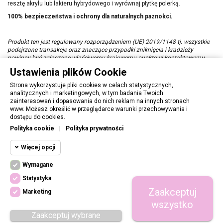
resztę akrylu lub lakieru hybrydowego i wyrównaj płytkę polerką.
100% bezpieczeństwa i ochrony dla naturalnych paznokci.
Produkt ten jest regulowany rozporządzeniem (UE) 2019/1148 tj. wszystkie
podejrzane transakcje oraz znaczące przypadki zniknięcia i kradzieży
powinny być zgłaszane właściwemu krajowemu punktowi kontaktowemu.
Ustawienia plików Cookie
Strona wykorzystuje pliki cookies w celach statystycznych,
analitycznych i marketingowych, w tym badania Twoich
zainteresowań i dopasowania do nich reklam na innych stronach
www. Możesz określić w przeglądarce warunki przechowywania i
OBSŁUGA KLIENTA
dostępu do cookies.
Polityka cookie
|
Polityka prywatności
PORADNIK
Więcej opcji
INFORMACJE
Wymagane
Cookie funkcjonalne
Wymagane
Statystyka
Wymagane pliki cookie oraz cookie HttpOnly.
DOŁĄCZ DO NAS
Zaakceptuj
Pliki cookie wymagane do przeglądania
Marketing
Cookie
witryny i korzystania z jej podstawowych
wszystko
funkcji. Te pliki cookie są wymagane do
statystyczne
Zaakceptuj wybrane
prawidłowego działania witryny.