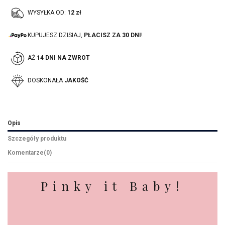
WYSYŁKA OD:
12 zł
KUPUJESZ DZISIAJ,
PŁACISZ ZA 30 DNI
!
AŻ
14 DNI NA ZWROT
DOSKONAŁA
JAKOŚĆ
Opis
Szczegóły produktu
Komentarze
(0)
Pinky it Baby!