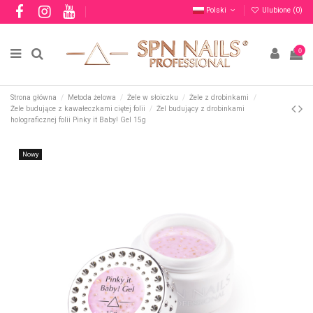
Polski
Ulubione (
0
)
0
Strona główna
Metoda żelowa
Żele w słoiczku
Żele z drobinkami
Żele budujące z kawałeczkami ciętej folii
Żel budujący z drobinkami
holograficznej folii Pinky it Baby! Gel 15g
Nowy