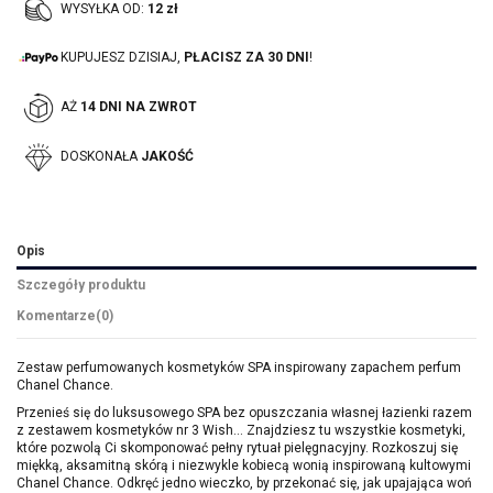
WYSYŁKA OD:
12 zł
KUPUJESZ DZISIAJ,
PŁACISZ ZA 30 DNI
!
AŻ
14 DNI NA ZWROT
DOSKONAŁA
JAKOŚĆ
Opis
Szczegóły produktu
Komentarze
(0)
Zestaw perfumowanych kosmetyków SPA inspirowany zapachem perfum
Chanel Chance.
Przenieś się do luksusowego SPA bez opuszczania własnej łazienki razem
z zestawem kosmetyków nr 3 Wish… Znajdziesz tu wszystkie kosmetyki,
które pozwolą Ci skomponować pełny rytuał pielęgnacyjny. Rozkoszuj się
miękką, aksamitną skórą i niezwykle kobiecą wonią inspirowaną kultowymi
Chanel Chance. Odkręć jedno wieczko, by przekonać się, jak upajająca woń