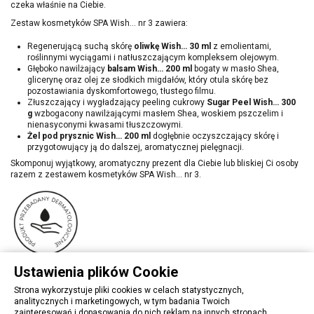
czeka właśnie na Ciebie.
Zestaw kosmetyków SPA Wish… nr 3 zawiera:
Regenerującą suchą skórę
oliwkę Wish… 30 ml
z emolientami,
roślinnymi wyciągami i natłuszczającym kompleksem olejowym.
Głęboko nawilżający
balsam Wish… 200 ml
bogaty w masło Shea,
glicerynę oraz olej ze słodkich migdałów, który otula skórę bez
pozostawiania dyskomfortowego, tłustego filmu.
Złuszczający i wygładzający peeling cukrowy
Sugar Peel Wish… 300
g
wzbogacony nawilżającymi masłem Shea, woskiem pszczelim i
nienasyconymi kwasami tłuszczowymi.
Żel pod prysznic Wish… 200 ml
dogłębnie oczyszczający skórę i
przygotowujący ją do dalszej, aromatycznej pielęgnacji.
Skomponuj wyjątkowy, aromatyczny prezent dla Ciebie lub bliskiej Ci osoby
razem z zestawem kosmetyków SPA Wish… nr 3.
Ustawienia plików Cookie
Strona wykorzystuje pliki cookies w celach statystycznych,
analitycznych i marketingowych, w tym badania Twoich
zainteresowań i dopasowania do nich reklam na innych stronach