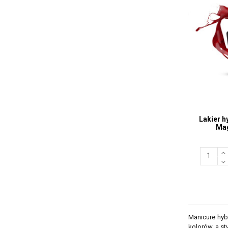
Lakier h
Mag
Manicure hyb
kolorów, a s