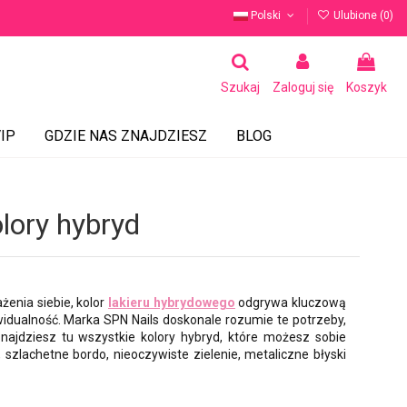
Polski
Ulubione (
0
)
Szukaj
Zaloguj się
Koszyk
IP
GDZIE NAS ZNAJDZIESZ
BLOG
lory hybryd
enia siebie, kolor
lakieru hybrydowego
odgrywa kluczową
ndywidualność. Marka SPN Nails doskonale rozumie te potrzeby,
 Znajdziesz tu wszystkie kolory hybryd, które możesz sobie
 szlachetne bordo, nieoczywiste zielenie, metaliczne błyski