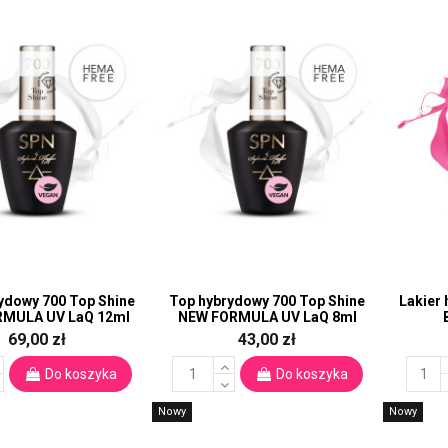
ydowy 700 Top Shine
Top hybrydowy 700 Top Shine
Lakier
RMULA UV LaQ 12ml
NEW FORMULA UV LaQ 8ml
69,00 zł
43,00 zł
Do koszyka
Do koszyka
Nowy
Nowy