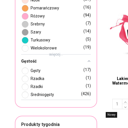
Nude
16
Pomarańczowy
94
Różowy
7
Srebrny
14
Szary
5
Turkusowy
19
Wielokolorowe
więcej...
Gęstość
17
Gęsty
1
Lakie
Rzadka
Waterme
1
Rzadki
426
Średniogęsty
Nowy
Produkty tygodnia