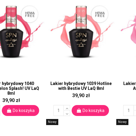
r hybrydowy 1040
Lakier hybrydowy 1039 Hotline
Lakie
lon Splash! UV LaQ
with Bestie UV LaQ 8ml
A
8ml
39,90 zł
39,90 zł
Do koszyka
Do koszyka
Nowy
Nowy