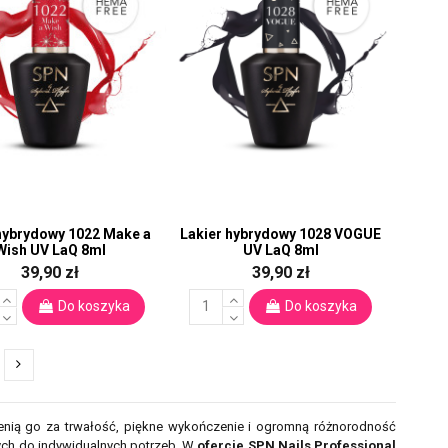
hybrydowy 1022 Make a
Lakier hybrydowy 1028 VOGUE
Wish UV LaQ 8ml
UV LaQ 8ml
39,90 zł
39,90 zł
Do koszyka
Do koszyka
 cenią go za trwałość, piękne wykończenie i ogromną różnorodność
ych do indywidualnych potrzeb. W
ofercie SPN Nails Professional