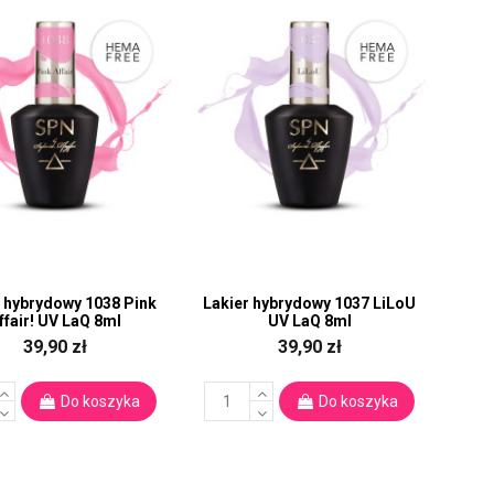
r hybrydowy 1038 Pink
Lakier hybrydowy 1037 LiLoU
ffair! UV LaQ 8ml
UV LaQ 8ml
39,90 zł
39,90 zł
Do koszyka
Do koszyka