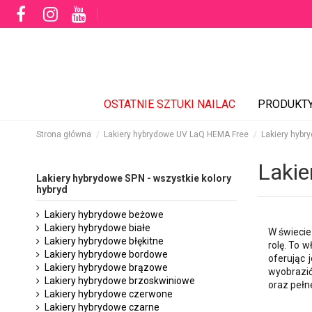
OSTATNIE SZTUKI NAILAC
PRODUKT
Strona główna
Lakiery hybrydowe UV LaQ HEMA Free
Lakiery hybr
Lakie
Lakiery hybrydowe SPN - wszystkie kolory
hybryd
Lakiery hybrydowe beżowe
Lakiery hybrydowe białe
W świecie
Lakiery hybrydowe błękitne
rolę. To w
Lakiery hybrydowe bordowe
oferując 
Lakiery hybrydowe brązowe
wyobrazić
Lakiery hybrydowe brzoskwiniowe
oraz pełne
Lakiery hybrydowe czerwone
Lakiery hybrydowe czarne