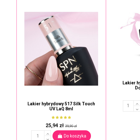
Lakier 
Do
Lakier hybrydowy 517 Silk Touch
UV LaQ 8ml
25,94 zł
39,90 zł
Do koszyka