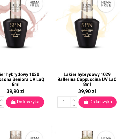
ier hybrydowy 1030
Lakier hybrydowy 1029
ssona Seniora UV LaQ
Ballerina Cappuccina UV LaQ
8ml
8ml
39,90 zł
39,90 zł
Do koszyka
Do koszyka