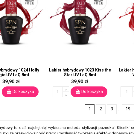
ybrydowy 1024 Holly
Lakier hybrydowy 1023 Kiss the
Lakier 
ic UV LaQ 8ml
Star UV LaQ 8ml
39,90 zł
39,90 zł
Do koszyka
Do koszyka
1
2
3
…
19
rydowy to dziś najchętniej wybierana metoda stylizacji paznokci. Klientki
tylistki za przewidywalność pracy i możliwość tworzenia efektów dopasowan