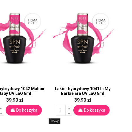
 hybrydowy 1042 Malibu
Lakier hybrydowy 1041 In My
Baby UV LaQ 8ml
Barbie Era UV LaQ 8ml
39,90 zł
39,90 zł
Do koszyka
Do koszyka
Nowy