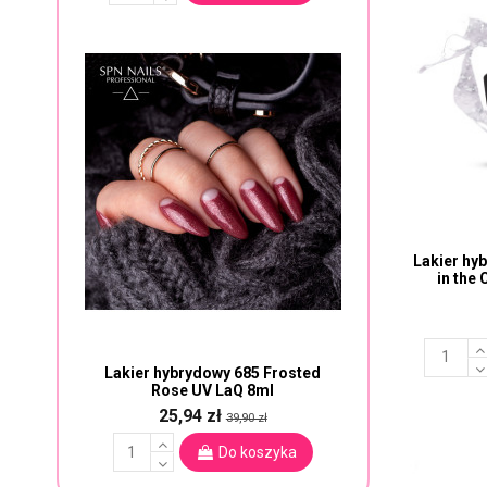
Lakier hy
in the
Lakier hybrydowy 685 Frosted
Rose UV LaQ 8ml
25,94 zł
39,90 zł
Do koszyka