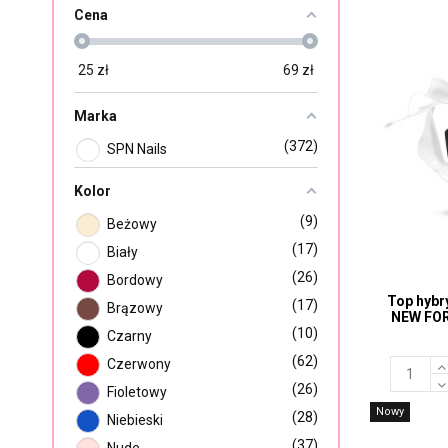
Cena
25
zł
69
zł
Marka
372
SPN Nails
Kolor
9
Beżowy
17
Biały
26
Bordowy
Top hybr
17
Brązowy
NEW FO
10
Czarny
62
Czerwony
26
Fioletowy
Nowy
28
Niebieski
37