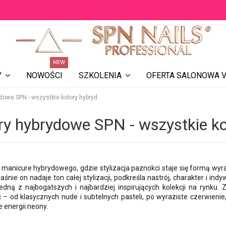
NEW
NOWOŚCI
OFERTA SALONOWA V
Y
SZKOLENIA
ydowe SPN - wszystkie kolory hybryd
ry hybrydowe SPN - wszystkie ko
 manicure hybrydowego, gdzie stylizacja paznokci staje się formą wyraż
łaśnie on nadaje ton całej stylizacji, podkreśla nastrój, charakter i i
jedną z najbogatszych i najbardziej inspirujących kolekcji na rynku.
 – od klasycznych nude i subtelnych pasteli, po wyraziste czerwienie,
 energii neony.