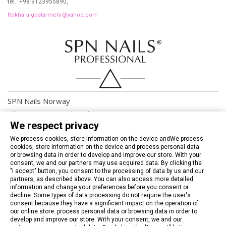
tel.: +98 9123955890,
Rokhara.gostarmehr@yahoo.com
SPN Nails Norway
Adora Femme AS Monika Sæle
We respect privacy
Melingsåsen 47, 5384 Torangsvåg
We process cookies, store information on the device andWe process
tel.: 817 987 222,
cookies, store information on the device and process personal data
www.msbeauty.no
or browsing data in order to develop and improve our store. With your
consent, we and our partners may use acquired data. By clicking the
"I accept" button, you consent to the processing of data by us and our
partners, as described above. You can also access more detailed
information and change your preferences before you consent or
decline. Some types of data processing do not require the user's
consent because they have a significant impact on the operation of
our online store. process personal data or browsing data in order to
develop and improve our store. With your consent, we and our