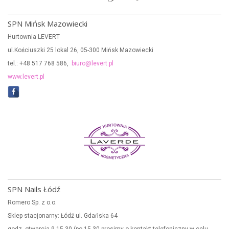
SPN Mińsk Mazowiecki
Hurtownia LEVERT
ul.Kościuszki 25 lokal 26, 05-300 Mińsk Mazowiecki
tel.: +48 517 768 586,
biuro@levert.pl
www.levert.pl
SPN Nails Łódź
Romero Sp. z o.o.
Sklep stacjonarny: Łódź ul. Gdańska 64
godz. otwarcia 9-15.30 (po 15.30 prosimy o kontakt telefoniczny w celu