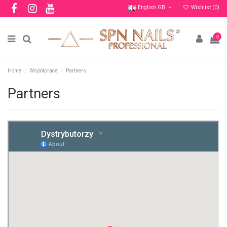
English GB
Wishlist (
0
)
0
Home
Współpraca
Partners
Partners