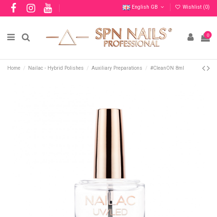
English GB
Wishlist (
0
)
0
Home
Nailac - Hybrid Polishes
Auxiliary Preparations
#CleanON 8ml