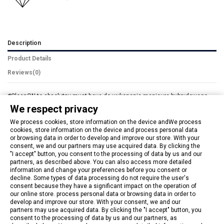
Description
Product Details
Reviews
(0)
#CleanON to absolutny must have do wykonania manicure hybrydowego.
Produkt skutecznie odtłuszcza nawet bardzo tłuste paznokcie,
We respect privacy
zwiększając tym samy trwałość manicure hybrydowego
. Doskonale
usuwa warstwę dyspersyjną, czyli klejącą warstwę powstałą w wyniku
We process cookies, store information on the device andWe process
utwardzania w lampie.
cookies, store information on the device and process personal data
or browsing data in order to develop and improve our store. With your
Jak stosować?
consent, we and our partners may use acquired data. By clicking the
1. Odtłuszczanie – nasącz wacik bezpyłowy płynem #CleanON, przetrzyj
"I accept" button, you consent to the processing of data by us and our
starannie zmatowioną płytkę paznokcia i poczekaj na odparowanie płynu
partners, as described above. You can also access more detailed
information and change your preferences before you consent or
2. Usuwanie warstwy dyspersyjnej - nasącz wacik bezpyłowy płynem
decline. Some types of data processing do not require the user's
#CleanON i ruchem kolistym przetrzyj utwardzony lakier hybrydowy/top.
consent because they have a significant impact on the operation of
Uważaj, aby nie rozmazać tłustej warstwy na skórki!
our online store. process personal data or browsing data in order to
develop and improve our store. With your consent, we and our
partners may use acquired data. By clicking the "I accept" button, you
consent to the processing of data by us and our partners, as